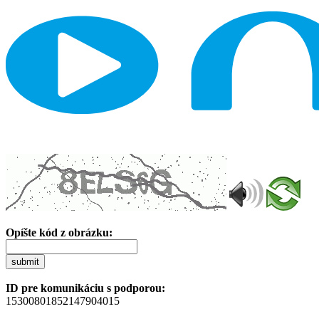
Opíšte kód z obrázku:
submit
ID pre komunikáciu s podporou:
15300801852147904015