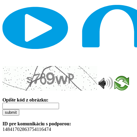
Opíšte kód z obrázku:
submit
ID pre komunikáciu s podporou:
14841702863754116474