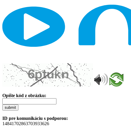
Opíšte kód z obrázku:
submit
ID pre komunikáciu s podporou:
14841702863703933626