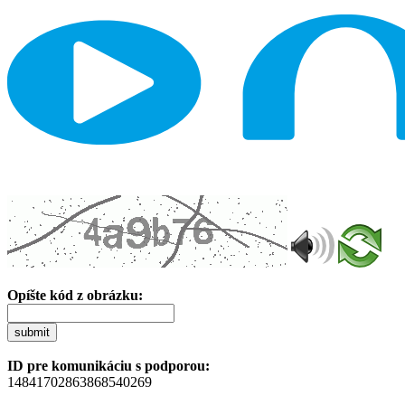
Opíšte kód z obrázku:
submit
ID pre komunikáciu s podporou:
14841702863868540269