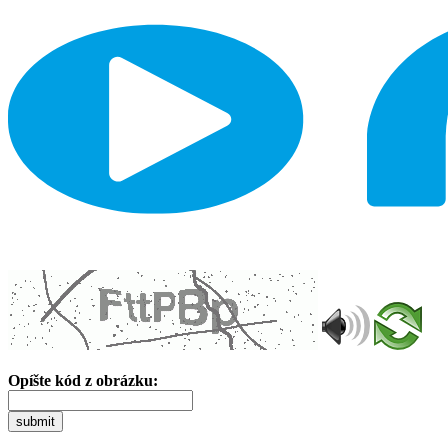
Opíšte kód z obrázku:
submit