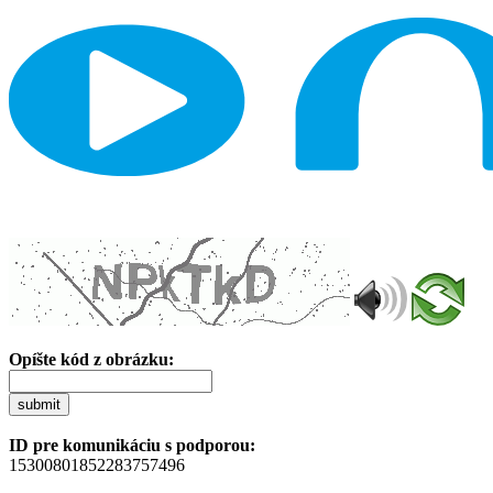
Opíšte kód z obrázku:
submit
ID pre komunikáciu s podporou:
15300801852283757496