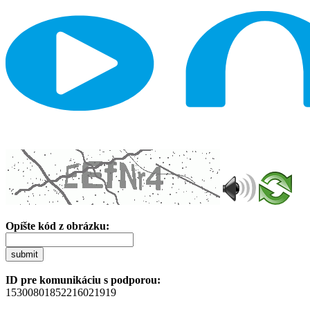
Opíšte kód z obrázku:
submit
ID pre komunikáciu s podporou:
15300801852216021919