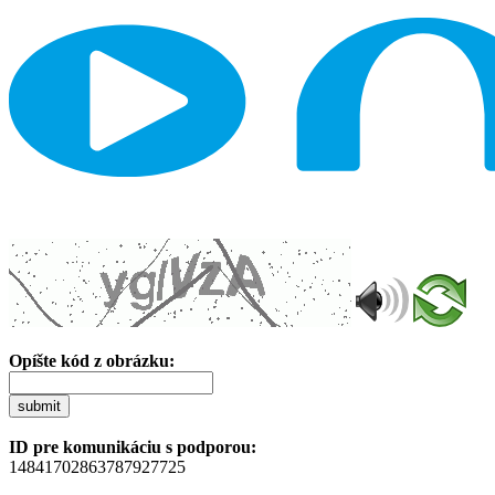
Opíšte kód z obrázku:
submit
ID pre komunikáciu s podporou:
14841702863787927725