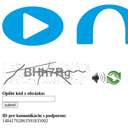
Opíšte kód z obrázku:
submit
ID pre komunikáciu s podporou:
14841702863591835002