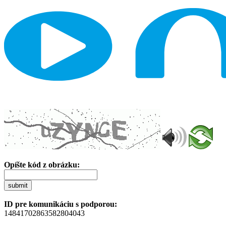
Opíšte kód z obrázku:
submit
ID pre komunikáciu s podporou:
14841702863582804043