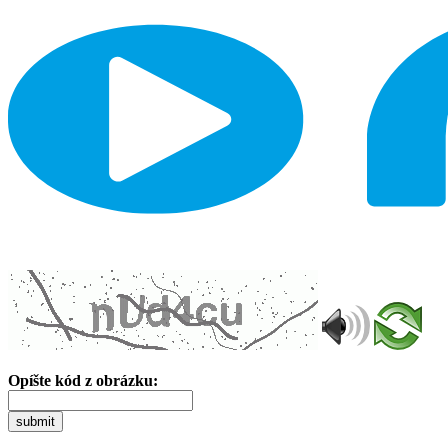
Opíšte kód z obrázku:
submit