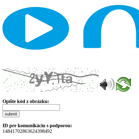
Opíšte kód z obrázku:
submit
ID pre komunikáciu s podporou:
14841702863624398492