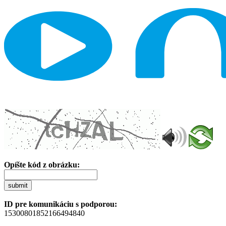
Opíšte kód z obrázku:
submit
ID pre komunikáciu s podporou:
15300801852166494840