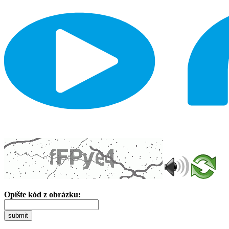
Opíšte kód z obrázku:
submit