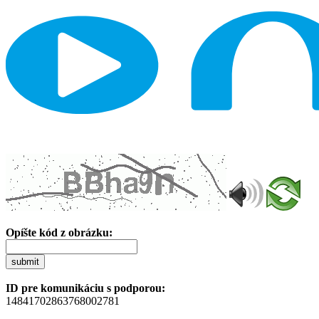
Opíšte kód z obrázku:
submit
ID pre komunikáciu s podporou:
14841702863768002781