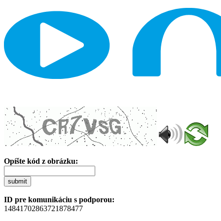
Opíšte kód z obrázku:
submit
ID pre komunikáciu s podporou:
14841702863721878477