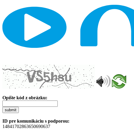
Opíšte kód z obrázku:
submit
ID pre komunikáciu s podporou:
14841702863650690637