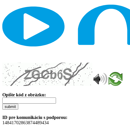
Opíšte kód z obrázku:
submit
ID pre komunikáciu s podporou:
14841702863874489434