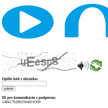
Opíšte kód z obrázku:
submit
ID pre komunikáciu s podporou:
14841702863594819209