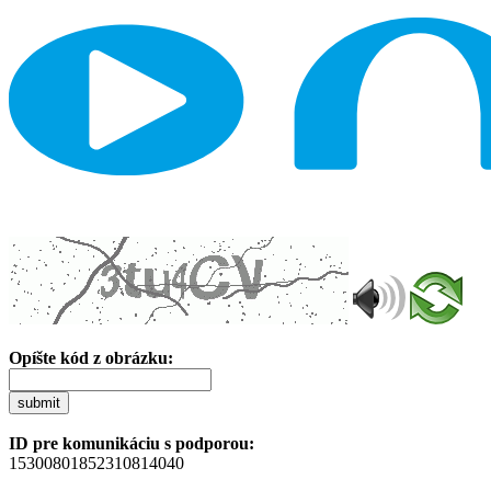
Opíšte kód z obrázku:
submit
ID pre komunikáciu s podporou:
15300801852310814040