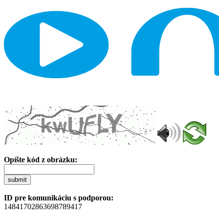
Opíšte kód z obrázku:
submit
ID pre komunikáciu s podporou:
14841702863698789417