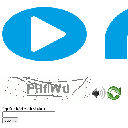
Opíšte kód z obrázku:
submit