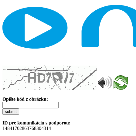
Opíšte kód z obrázku:
submit
ID pre komunikáciu s podporou:
14841702863768304314