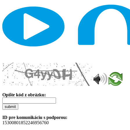
Opíšte kód z obrázku:
submit
ID pre komunikáciu s podporou:
15300801852246956760