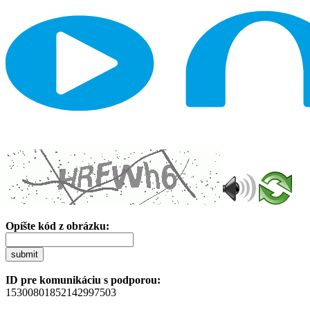
Opíšte kód z obrázku:
submit
ID pre komunikáciu s podporou:
15300801852142997503