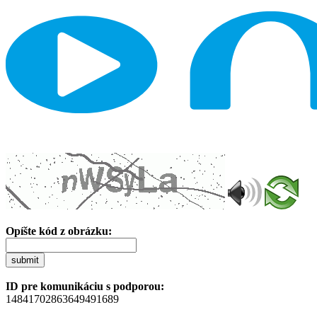
Opíšte kód z obrázku:
submit
ID pre komunikáciu s podporou:
14841702863649491689