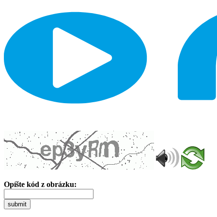
Opíšte kód z obrázku:
submit