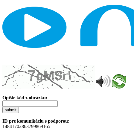
Opíšte kód z obrázku:
submit
ID pre komunikáciu s podporou:
14841702863799869165