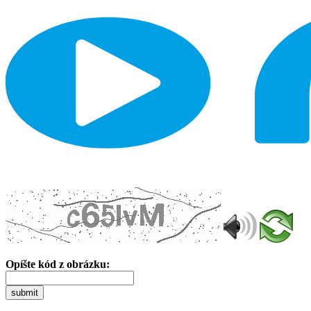
Opíšte kód z obrázku:
submit