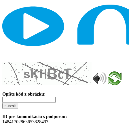
Opíšte kód z obrázku:
submit
ID pre komunikáciu s podporou:
14841702863653828493