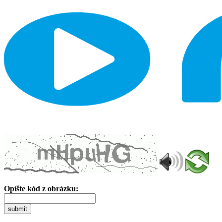
Opíšte kód z obrázku:
submit