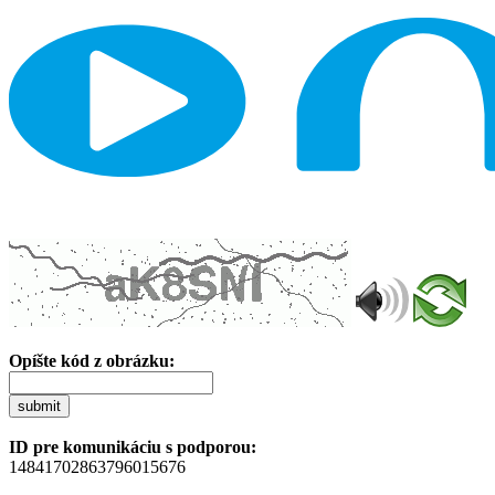
Opíšte kód z obrázku:
submit
ID pre komunikáciu s podporou:
14841702863796015676