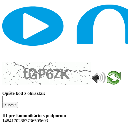
Opíšte kód z obrázku:
submit
ID pre komunikáciu s podporou:
14841702863736509693