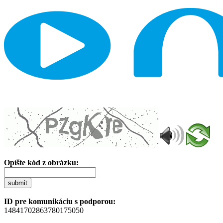
Opíšte kód z obrázku:
submit
ID pre komunikáciu s podporou:
14841702863780175050