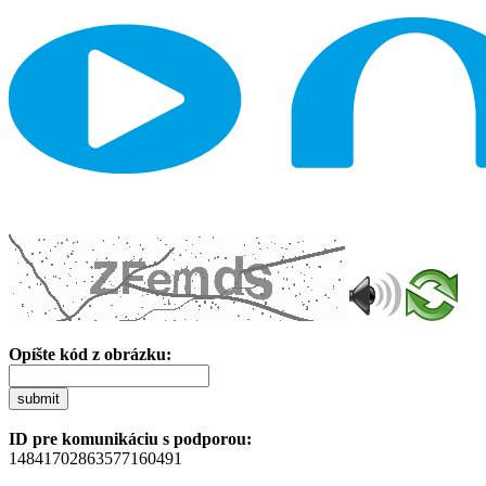
Opíšte kód z obrázku:
submit
ID pre komunikáciu s podporou:
14841702863577160491