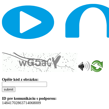
Opíšte kód z obrázku:
submit
ID pre komunikáciu s podporou:
14841702863714068009