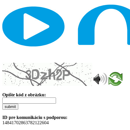
Opíšte kód z obrázku:
submit
ID pre komunikáciu s podporou:
14841702863782122604