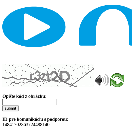
Opíšte kód z obrázku:
submit
ID pre komunikáciu s podporou:
14841702863724488140