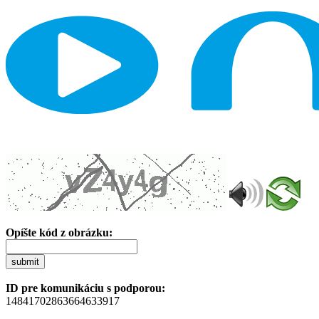
Opíšte kód z obrázku:
submit
ID pre komunikáciu s podporou:
14841702863664633917