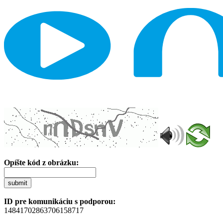
Opíšte kód z obrázku:
submit
ID pre komunikáciu s podporou:
14841702863706158717