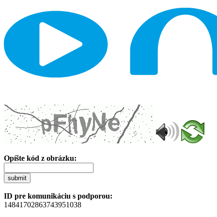
Opíšte kód z obrázku:
submit
ID pre komunikáciu s podporou:
14841702863743951038