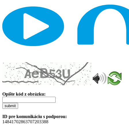
Opíšte kód z obrázku:
submit
ID pre komunikáciu s podporou:
14841702863707203388