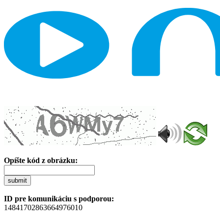
Opíšte kód z obrázku:
submit
ID pre komunikáciu s podporou:
14841702863664976010