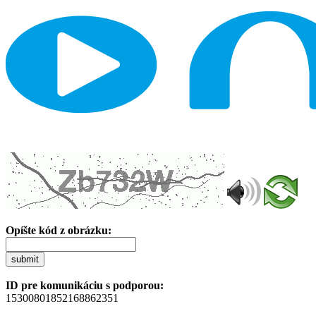
Opíšte kód z obrázku:
submit
ID pre komunikáciu s podporou:
15300801852168862351