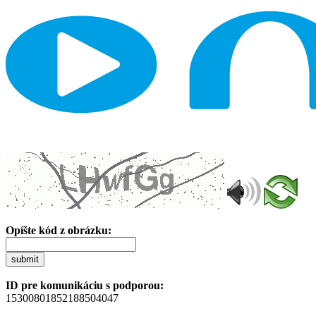
Opíšte kód z obrázku:
submit
ID pre komunikáciu s podporou:
15300801852188504047