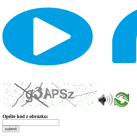
Opíšte kód z obrázku:
submit