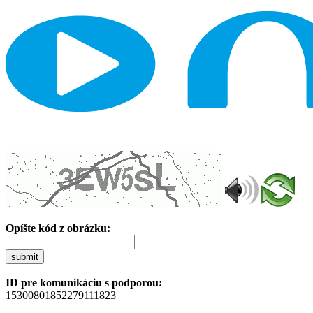
Opíšte kód z obrázku:
submit
ID pre komunikáciu s podporou:
15300801852279111823