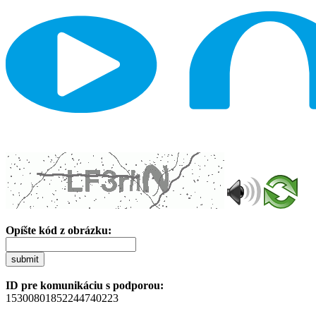
Opíšte kód z obrázku:
submit
ID pre komunikáciu s podporou:
15300801852244740223