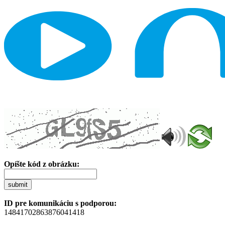
Opíšte kód z obrázku:
submit
ID pre komunikáciu s podporou:
14841702863876041418