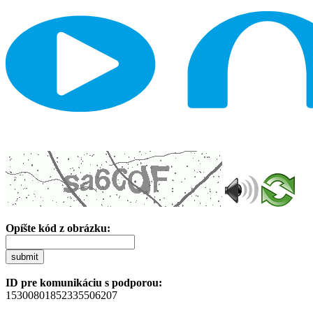
Opíšte kód z obrázku:
submit
ID pre komunikáciu s podporou:
15300801852335506207